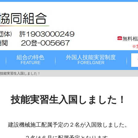
無料相
※
組合の特色
外国人技能実習制度
FEATURE
FORELGNER
技能実習生入国しました！
技能実習生入国しました！
建設機械施工配属予定の２名が入国致しました。