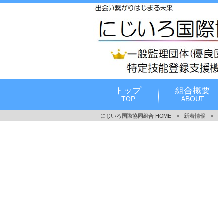
トップ
組合概要
TOP
ABOUT
にじいろ国際協同組合 HOME
>
新着情報
>