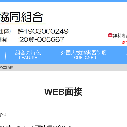
無料相
※
組合の特色
外国人技能実習制度
FEATURE
FORELGNER
WEB面接
WEB面接
です。