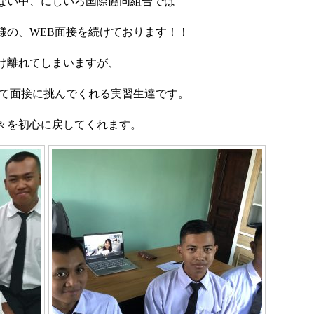
ない中、にじいろ国際協同組合では
様の、
WEB
面接を続けております！！
け離れてしまいますが、
て面接に挑んでくれる実習生達です。
々を初心に戻してくれます。