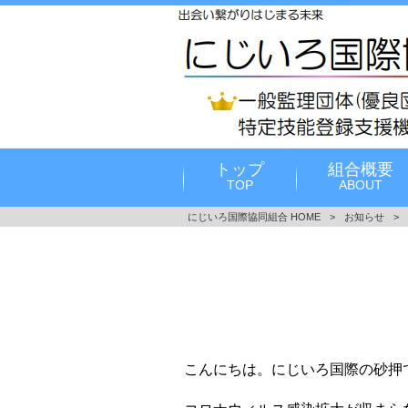
トップ
組合概要
TOP
ABOUT
にじいろ国際協同組合 HOME
>
お知らせ
>
こんにちは。にじいろ国際の砂押