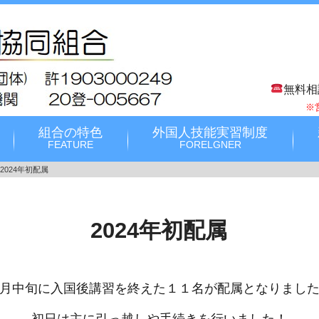
無料相
※
組合の特色
外国人技能実習制度
FEATURE
FORELGNER
2024年初配属
2024年初配属
月中旬に入国後講習を終えた１１名が配属となりまし