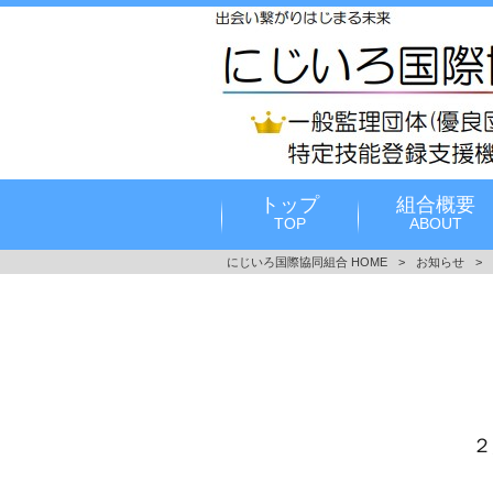
トップ
組合概要
TOP
ABOUT
にじいろ国際協同組合 HOME
>
お知らせ
>
２