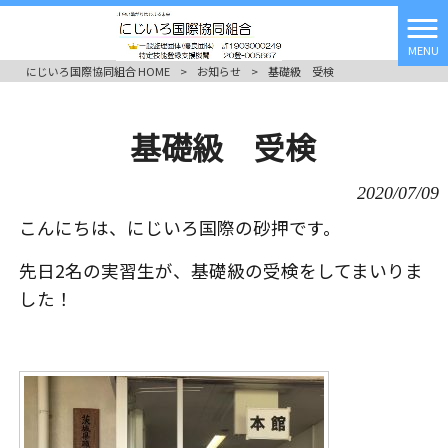
MENU
にじいろ国際協同組合 HOME
>
お知らせ
>
基礎級 受検
基礎級 受検
2020/07/09
こんにちは、にじいろ国際の砂押です。
先日2名の実習生が、基礎級の受検をしてまいりま
した！