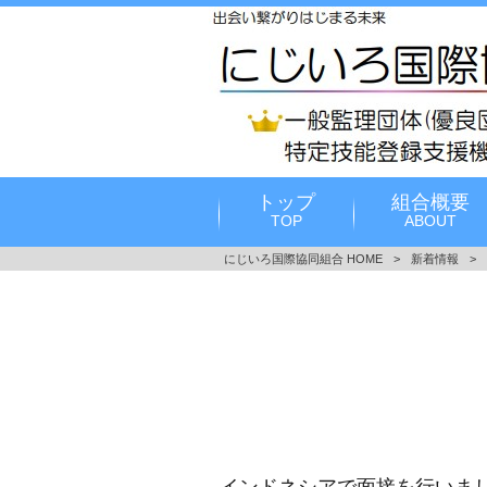
トップ
組合概要
TOP
ABOUT
にじいろ国際協同組合 HOME
>
新着情報
>