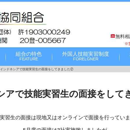
無料相
※
組合の特色
外国人技能実習制度
FEATURE
FORELGNER
インドネシアで技能実習生の面接をしてきました②
シアで技能実習生の面接をして
実習生の面接は現地又はオンラインで面接を行ってい