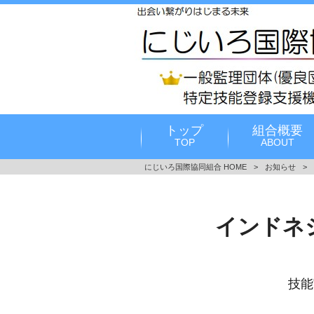
トップ
組合概要
TOP
ABOUT
にじいろ国際協同組合 HOME
>
お知らせ
>
インドネ
技能